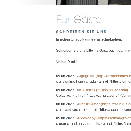
SCHREIBEN SIE UNS
In jedem Urlaub kann etwas schiefgehen.
Schreiben Sie uns bitte ins Gästebuch, damit 
Vielen Dank!
09.08.2022
-
Afgogrook
(http://formenciales.
cialis online from canada <a href="https://forme
09.08.2022
-
NrfxReaby
(http://zpharz.com/)
Cefadroxil <a href="https://zpharz.com/ ">Vanti
08.08.2022
-
JunbTriliamer
(https://tocialius.
cialis and cocaine <a href="https://tocialius.com/
05.08.2022
-
JrvxReaby
(https://seinviagro.c
cheap canadian viagra pills <a href="https://se