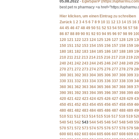
05.08.2022
-
EgwSparP
(https://upharmu.com
best pet rx pharmacy <a href="https://upharm
Hier klicken, um einen Eintrag zu schreiben
Zurück
1
2
3
4
5
6
7
8
9
10
11
12
13
14
15
16
44
45
46
47
48
49
50
51
52
53
54
55
56
57
58
86
87
88
89
90
91
92
93
94
95
96
97
98
99
10
120
121
122
123
124
125
126
127
128
129
13
150
151
152
153
154
155
156
157
158
159
16
180
181
182
183
184
185
186
187
188
189
19
210
211
212
213
214
215
216
217
218
219
22
240
241
242
243
244
245
246
247
248
249
25
270
271
272
273
274
275
276
277
278
279
28
300
301
302
303
304
305
306
307
308
309
31
330
331
332
333
334
335
336
337
338
339
34
360
361
362
363
364
365
366
367
368
369
37
390
391
392
393
394
395
396
397
398
399
40
420
421
422
423
424
425
426
427
428
429
43
450
451
452
453
454
455
456
457
458
459
46
480
481
482
483
484
485
486
487
488
489
49
510
511
512
513
514
515
516
517
518
519
52
540
541
542
543
544
545
546
547
548
549
55
570
571
572
573
574
575
576
577
578
579
58
600
601
602
603
604
605
606
607
608
609
61