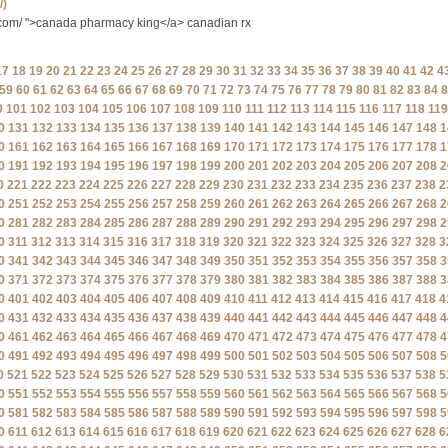
/)
u.com/ ">canada pharmacy king</a> canadian rx
17
18
19
20
21
22
23
24
25
26
27
28
29
30
31
32
33
34
35
36
37
38
39
40
41
42
4
59
60
61
62
63
64
65
66
67
68
69
70
71
72
73
74
75
76
77
78
79
80
81
82
83
84
8
0
101
102
103
104
105
106
107
108
109
110
111
112
113
114
115
116
117
118
119
0
131
132
133
134
135
136
137
138
139
140
141
142
143
144
145
146
147
148
1
0
161
162
163
164
165
166
167
168
169
170
171
172
173
174
175
176
177
178
1
0
191
192
193
194
195
196
197
198
199
200
201
202
203
204
205
206
207
208
2
0
221
222
223
224
225
226
227
228
229
230
231
232
233
234
235
236
237
238
2
0
251
252
253
254
255
256
257
258
259
260
261
262
263
264
265
266
267
268
2
0
281
282
283
284
285
286
287
288
289
290
291
292
293
294
295
296
297
298
2
0
311
312
313
314
315
316
317
318
319
320
321
322
323
324
325
326
327
328
3
0
341
342
343
344
345
346
347
348
349
350
351
352
353
354
355
356
357
358
3
0
371
372
373
374
375
376
377
378
379
380
381
382
383
384
385
386
387
388
3
0
401
402
403
404
405
406
407
408
409
410
411
412
413
414
415
416
417
418
4
0
431
432
433
434
435
436
437
438
439
440
441
442
443
444
445
446
447
448
4
0
461
462
463
464
465
466
467
468
469
470
471
472
473
474
475
476
477
478
4
0
491
492
493
494
495
496
497
498
499
500
501
502
503
504
505
506
507
508
5
0
521
522
523
524
525
526
527
528
529
530
531
532
533
534
535
536
537
538
5
0
551
552
553
554
555
556
557
558
559
560
561
562
563
564
565
566
567
568
5
0
581
582
583
584
585
586
587
588
589
590
591
592
593
594
595
596
597
598
5
0
611
612
613
614
615
616
617
618
619
620
621
622
623
624
625
626
627
628
6