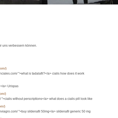
wir uns verbessern können.
com/)
nciales.com/ ">what is tadalafil?</a> cialis how does it work
n</a> Urispas
com/)
 ">cialis without perscriptions</a> what does a cialis pill look like
om/)
inviagro.com/ ">buy sildenafil 50mg</a> sildenafil generic 50 mg