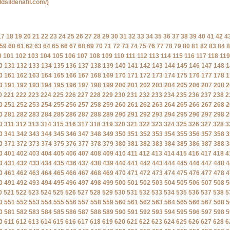
ldsildenafil.com/)
17
18
19
20
21
22
23
24
25
26
27
28
29
30
31
32
33
34
35
36
37
38
39
40
41
42
4
59
60
61
62
63
64
65
66
67
68
69
70
71
72
73
74
75
76
77
78
79
80
81
82
83
84
8
0
101
102
103
104
105
106
107
108
109
110
111
112
113
114
115
116
117
118
119
0
131
132
133
134
135
136
137
138
139
140
141
142
143
144
145
146
147
148
1
0
161
162
163
164
165
166
167
168
169
170
171
172
173
174
175
176
177
178
1
0
191
192
193
194
195
196
197
198
199
200
201
202
203
204
205
206
207
208
2
0
221
222
223
224
225
226
227
228
229
230
231
232
233
234
235
236
237
238
2
0
251
252
253
254
255
256
257
258
259
260
261
262
263
264
265
266
267
268
2
0
281
282
283
284
285
286
287
288
289
290
291
292
293
294
295
296
297
298
2
0
311
312
313
314
315
316
317
318
319
320
321
322
323
324
325
326
327
328
3
0
341
342
343
344
345
346
347
348
349
350
351
352
353
354
355
356
357
358
3
0
371
372
373
374
375
376
377
378
379
380
381
382
383
384
385
386
387
388
3
0
401
402
403
404
405
406
407
408
409
410
411
412
413
414
415
416
417
418
4
0
431
432
433
434
435
436
437
438
439
440
441
442
443
444
445
446
447
448
4
0
461
462
463
464
465
466
467
468
469
470
471
472
473
474
475
476
477
478
4
0
491
492
493
494
495
496
497
498
499
500
501
502
503
504
505
506
507
508
5
0
521
522
523
524
525
526
527
528
529
530
531
532
533
534
535
536
537
538
5
0
551
552
553
554
555
556
557
558
559
560
561
562
563
564
565
566
567
568
5
0
581
582
583
584
585
586
587
588
589
590
591
592
593
594
595
596
597
598
5
0
611
612
613
614
615
616
617
618
619
620
621
622
623
624
625
626
627
628
6