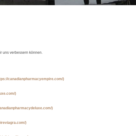
wir uns verbessern können.
ttps://canadianpharmacyempire.com/)
luxe.com/)
/canadianpharmacydeluxe.com/)
pireviagra.com/)