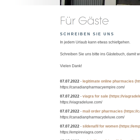
SCHREIBEN SIE UNS
In jedem Urlaub kann etwas schiefgehen.
Schreiben Sie uns bitte ins Gästebuch, damit 
Vielen Dank!
07.07.2022
-
legitimate online pharmacies
(h
https://canadianpharmacyempire.com/
07.07.2022
-
viagra for sale
(https://viagrade
https://viagradeluxe.com/
07.07.2022
-
mail order pharmacies
(https:/
https://canadianpharmacydeluxe.com/
07.07.2022
-
sildenafil for women
(https://em
https://empireviagra.com/