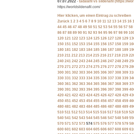
07.07.2022
-
tadalafil vs sildenafil
(https://wor
https://worldsildenafil.com/
Hier klicken, um einen Eintrag zu schreiben
Zurück
1
2
3
4
5
6
7
8
9
10
11
12
13
14
15
16
44
45
46
47
48
49
50
51
52
53
54
55
56
57
58
86
87
88
89
90
91
92
93
94
95
96
97
98
99
10
120
121
122
123
124
125
126
127
128
129
13
150
151
152
153
154
155
156
157
158
159
16
180
181
182
183
184
185
186
187
188
189
19
210
211
212
213
214
215
216
217
218
219
22
240
241
242
243
244
245
246
247
248
249
25
270
271
272
273
274
275
276
277
278
279
28
300
301
302
303
304
305
306
307
308
309
31
330
331
332
333
334
335
336
337
338
339
34
360
361
362
363
364
365
366
367
368
369
37
390
391
392
393
394
395
396
397
398
399
40
420
421
422
423
424
425
426
427
428
429
43
450
451
452
453
454
455
456
457
458
459
46
480
481
482
483
484
485
486
487
488
489
49
510
511
512
513
514
515
516
517
518
519
52
540
541
542
543
544
545
546
547
548
549
55
570
571
572
573
574
575
576
577
578
579
58
600
601
602
603
604
605
606
607
608
609
61