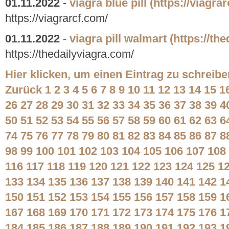
01.11.2022
-
viagra blue pill
(https://viagra
https://viagrarcf.com/
01.11.2022
-
viagra pill walmart
(https://th
https://thedailyviagra.com/
Hier klicken, um einen Eintrag zu schreibe
Zurück
1
2
3
4
5
6
7
8
9
10
11
12
13
14
15
1
26
27
28
29
30
31
32
33
34
35
36
37
38
39
4
50
51
52
53
54
55
56
57
58
59
60
61
62
63
6
74
75
76
77
78
79
80
81
82
83
84
85
86
87
8
98
99
100
101
102
103
104
105
106
107
108
116
117
118
119
120
121
122
123
124
125
1
133
134
135
136
137
138
139
140
141
142
1
150
151
152
153
154
155
156
157
158
159
1
167
168
169
170
171
172
173
174
175
176
1
184
185
186
187
188
189
190
191
192
193
1