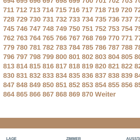
694
695
696
697
698
699
700
701
702
703
7
711
712
713
714
715
716
717
718
719
720
7
728
729
730
731
732
733
734
735
736
737
7
745
746
747
748
749
750
751
752
753
754
7
762
763
764
765
766
767
768
769
770
771
7
779
780
781
782
783
784
785
786
787
788
7
796
797
798
799
800
801
802
803
804
805
8
813
814
815
816
817
818
819
820
821
822
8
830
831
832
833
834
835
836
837
838
839
8
847
848
849
850
851
852
853
854
855
856
8
864
865
866
867
868
869
870
Weiter
LAGE
ZIMMER
AUSST