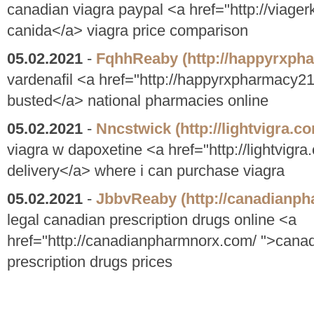
canadian viagra paypal <a href="http://viager
canida</a> viagra price comparison
05.02.2021
-
FqhhReaby
(http://happyrxph
vardenafil <a href="http://happyrxpharmacy2
busted</a> national pharmacies online
05.02.2021
-
Nncstwick
(http://lightvigra.c
viagra w dapoxetine <a href="http://lightvigr
delivery</a> where i can purchase viagra
05.02.2021
-
JbbvReaby
(http://canadianp
legal canadian prescription drugs online <a
href="http://canadianpharmnorx.com/ ">cana
prescription drugs prices