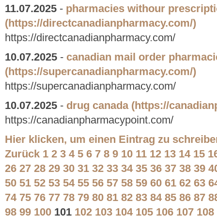
11.07.2025
-
pharmacies withour prescript
(https://directcanadianpharmacy.com/)
https://directcanadianpharmacy.com/
10.07.2025
-
canadian mail order pharmaci
(https://supercanadianpharmacy.com/)
https://supercanadianpharmacy.com/
10.07.2025
-
drug canada
(https://canadia
https://canadianpharmacypoint.com/
Hier klicken, um einen Eintrag zu schreibe
Zurück
1
2
3
4
5
6
7
8
9
10
11
12
13
14
15
1
26
27
28
29
30
31
32
33
34
35
36
37
38
39
4
50
51
52
53
54
55
56
57
58
59
60
61
62
63
6
74
75
76
77
78
79
80
81
82
83
84
85
86
87
8
98
99
100
101
102
103
104
105
106
107
108