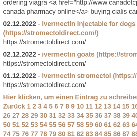
ordering viagra <a href="http://www.canadotc
canada pharmacy online</a> buying cialis c
02.12.2022
-
ivermectin injectable for dogs
(https://stromectoldirect.com/)
https://stromectoldirect.com/
02.12.2022
-
ivermectin goats
(https://stro
https://stromectoldirect.com/
01.12.2022
-
ivermectin stromectol
(https:
https://stromectoldirect.com/
Hier klicken, um einen Eintrag zu schreibe
Zurück
1
2
3
4
5
6
7
8
9
10
11
12
13
14
15
1
26
27
28
29
30
31
32
33
34
35
36
37
38
39
4
50
51
52
53
54
55
56
57
58
59
60
61
62
63
6
74
75
76
77
78
79
80
81
82
83
84
85
86
87
8