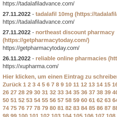
https://tadalafiladvance.com/
27.11.2022
-
tadalafil 10mg
(https://tadalaf
https://tadalafiladvance.com/
27.11.2022
-
northeast discount pharmacy
(https://getpharmacytoday.com/)
https://getpharmacytoday.com/
26.11.2022
-
reliable online pharmacies
(ht
https://xupharma.com/
Hier klicken, um einen Eintrag zu schreibe
Zurück
1
2
3
4
5
6
7
8
9
10
11
12
13
14
15
1
26
27
28
29
30
31
32
33
34
35
36
37
38
39
4
50
51
52
53
54
55
56
57
58
59
60
61
62
63
6
74
75
76
77
78
79
80
81
82
83
84
85
86
87
8
98
99
100
101
102
103
104
105
106
107
108