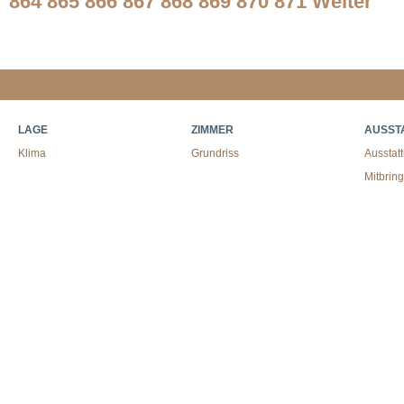
864
865
866
867
868
869
870
871
Weiter
LAGE
ZIMMER
AUSST
Klima
Grundriss
Ausstat
Mitbrin