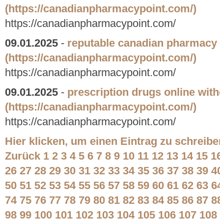
(https://canadianpharmacypoint.com/)
https://canadianpharmacypoint.com/
09.01.2025
-
reputable canadian pharmacy 
(https://canadianpharmacypoint.com/)
https://canadianpharmacypoint.com/
09.01.2025
-
prescription drugs online with
(https://canadianpharmacypoint.com/)
https://canadianpharmacypoint.com/
Hier klicken, um einen Eintrag zu schreibe
Zurück
1
2
3
4
5
6
7
8
9
10
11
12
13
14
15
1
26
27
28
29
30
31
32
33
34
35
36
37
38
39
4
50
51
52
53
54
55
56
57
58
59
60
61
62
63
6
74
75
76
77
78
79
80
81
82
83
84
85
86
87
8
98
99
100
101
102
103
104
105
106
107
108