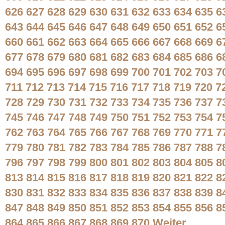
626
627
628
629
630
631
632
633
634
635
6
643
644
645
646
647
648
649
650
651
652
6
660
661
662
663
664
665
666
667
668
669
6
677
678
679
680
681
682
683
684
685
686
6
694
695
696
697
698
699
700
701
702
703
7
711
712
713
714
715
716
717
718
719
720
7
728
729
730
731
732
733
734
735
736
737
7
745
746
747
748
749
750
751
752
753
754
7
762
763
764
765
766
767
768
769
770
771
7
779
780
781
782
783
784
785
786
787
788
7
796
797
798
799
800
801
802
803
804
805
8
813
814
815
816
817
818
819
820
821
822
8
830
831
832
833
834
835
836
837
838
839
8
847
848
849
850
851
852
853
854
855
856
8
864
865
866
867
868
869
870
Weiter