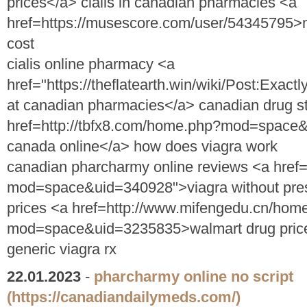
prices</a> cialis in canadian pharmacies <a
href=https://musescore.com/user/54345795>
cost
cialis online pharmacy <a
href="https://theflatearth.win/wiki/Post:E
at canadian pharmacies</a> canadian drug s
href=http://tbfx8.com/home.php?mod=space&
canada online</a> how does viagra work
canadian pharcharmy online reviews <a href=
mod=space&uid=340928">viagra without presc
prices <a href=http://www.mifengedu.cn/hom
mod=space&uid=3235835>walmart drug price
generic viagra rx
22.01.2023
-
pharcharmy online no script
(https://canadiandailymeds.com/)