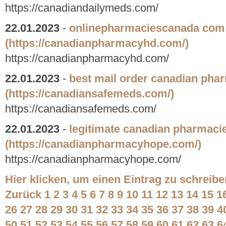
https://canadiandailymeds.com/
22.01.2023
-
onlinepharmaciescanada com
(https://canadianpharmacyhd.com/)
https://canadianpharmacyhd.com/
22.01.2023
-
best mail order canadian pha
(https://canadiansafemeds.com/)
https://canadiansafemeds.com/
22.01.2023
-
legitimate canadian pharmaci
(https://canadianpharmacyhope.com/)
https://canadianpharmacyhope.com/
Hier klicken, um einen Eintrag zu schreibe
Zurück
1
2
3
4
5
6
7
8
9
10
11
12
13
14
15
1
26
27
28
29
30
31
32
33
34
35
36
37
38
39
4
50
51
52
53
54
55
56
57
58
59
60
61
62
63
6