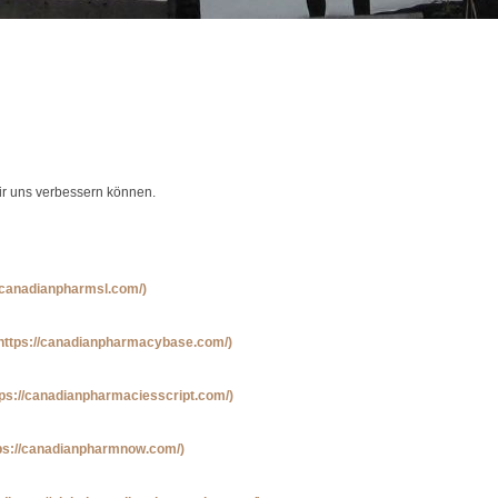
wir uns verbessern können.
//canadianpharmsl.com/)
https://canadianpharmacybase.com/)
tps://canadianpharmaciesscript.com/)
tps://canadianpharmnow.com/)