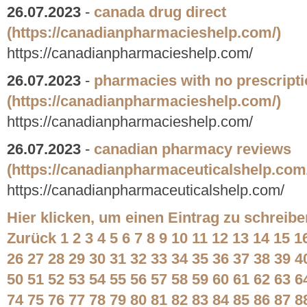
26.07.2023
-
canada drug direct
(https://canadianpharmacieshelp.com/)
https://canadianpharmacieshelp.com/
26.07.2023
-
pharmacies with no prescript
(https://canadianpharmacieshelp.com/)
https://canadianpharmacieshelp.com/
26.07.2023
-
canadian pharmacy reviews
(https://canadianpharmaceuticalshelp.com
https://canadianpharmaceuticalshelp.com/
Hier klicken, um einen Eintrag zu schreibe
Zurück
1
2
3
4
5
6
7
8
9
10
11
12
13
14
15
1
26
27
28
29
30
31
32
33
34
35
36
37
38
39
4
50
51
52
53
54
55
56
57
58
59
60
61
62
63
6
74
75
76
77
78
79
80
81
82
83
84
85
86
87
8