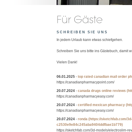
SCHREIBEN SIE UNS
In jedem Urlaub kann etwas schiefgehen.
Schreiben Sie uns bitte ins Gästebuch, damit 
Vielen Dank!
06.01.2025
-
top rated canadian mail order 
https://canadianpharmacypoint.com/
20.07.2024
-
canada drugs online reviews
(h
https://canadianpharmacyeasy.com/
20.07.2024
-
certified mexican pharmacy
(ht
https://canadianpharmacyeasy.com/
20.07.2024
-
ronda
(https://sketchfab.com/3
c2530e9e84c245aba9404ddfbae1b779)
https://sketchfab.com/3d-models/electrosli