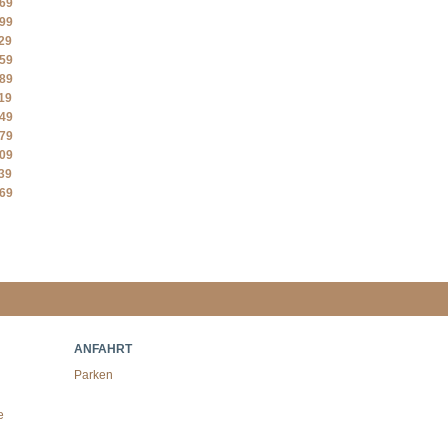
69
99
29
59
89
19
49
79
09
39
69
ANFAHRT
Parken
e