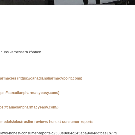
wir uns verbessern können.
pharmacies
(https://canadianpharmacypoint.com/)
ttps://canadianpharmacyeasy.com/)
tps://canadianpharmacyeasy.com/)
d-models/electroslim-reviews-honest-consumer-reports-
m-reviews-honest-consumer-reports-c2530e9e84c245aba9404ddfbae1b779