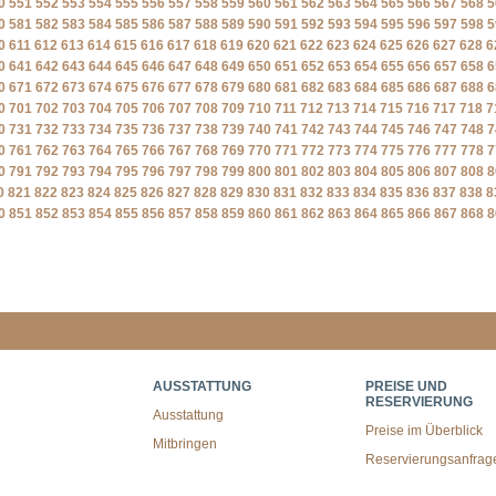
0
551
552
553
554
555
556
557
558
559
560
561
562
563
564
565
566
567
568
5
0
581
582
583
584
585
586
587
588
589
590
591
592
593
594
595
596
597
598
5
0
611
612
613
614
615
616
617
618
619
620
621
622
623
624
625
626
627
628
6
0
641
642
643
644
645
646
647
648
649
650
651
652
653
654
655
656
657
658
6
0
671
672
673
674
675
676
677
678
679
680
681
682
683
684
685
686
687
688
6
0
701
702
703
704
705
706
707
708
709
710
711
712
713
714
715
716
717
718
7
0
731
732
733
734
735
736
737
738
739
740
741
742
743
744
745
746
747
748
7
0
761
762
763
764
765
766
767
768
769
770
771
772
773
774
775
776
777
778
7
0
791
792
793
794
795
796
797
798
799
800
801
802
803
804
805
806
807
808
8
0
821
822
823
824
825
826
827
828
829
830
831
832
833
834
835
836
837
838
8
0
851
852
853
854
855
856
857
858
859
860
861
862
863
864
865
866
867
868
8
AUSSTATTUNG
PREISE UND
RESERVIERUNG
Ausstattung
Preise im Überblick
Mitbringen
Reservierungsanfrag