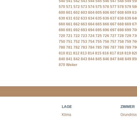
540
541
542
543
544
545
546
547
548
549
55
570
571
572
573
574
575
576
577
578
579
58
600
601
602
603
604
605
606
607
608
609
61
630
631
632
633
634
635
636
637
638
639
64
660
661
662
663
664
665
666
667
668
669
67
690
691
692
693
694
695
696
697
698
699
70
720
721
722
723
724
725
726
727
728
729
73
750
751
752
753
754
755
756
757
758
759
76
780
781
782
783
784
785
786
787
788
789
79
810
811
812
813
814
815
816
817
818
819
82
840
841
842
843
844
845
846
847
848
849
85
870
Weiter
LAGE
ZIMMER
Klima
Grundriss