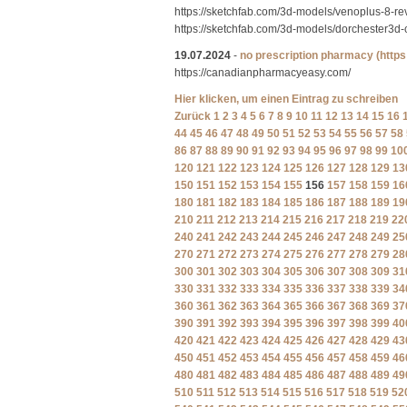
https://sketchfab.com/3d-models/venoplus-8
https://sketchfab.com/3d-models/dorchester
19.07.2024
-
no prescription pharmacy
(http
https://canadianpharmacyeasy.com/
Hier klicken, um einen Eintrag zu schreiben
Zurück
1
2
3
4
5
6
7
8
9
10
11
12
13
14
15
16
44
45
46
47
48
49
50
51
52
53
54
55
56
57
58
86
87
88
89
90
91
92
93
94
95
96
97
98
99
10
120
121
122
123
124
125
126
127
128
129
13
150
151
152
153
154
155
156
157
158
159
16
180
181
182
183
184
185
186
187
188
189
19
210
211
212
213
214
215
216
217
218
219
22
240
241
242
243
244
245
246
247
248
249
25
270
271
272
273
274
275
276
277
278
279
28
300
301
302
303
304
305
306
307
308
309
31
330
331
332
333
334
335
336
337
338
339
34
360
361
362
363
364
365
366
367
368
369
37
390
391
392
393
394
395
396
397
398
399
40
420
421
422
423
424
425
426
427
428
429
43
450
451
452
453
454
455
456
457
458
459
46
480
481
482
483
484
485
486
487
488
489
49
510
511
512
513
514
515
516
517
518
519
52