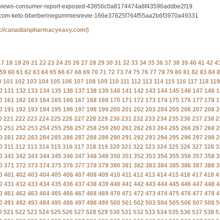
-reviews-consumer-report-exposed-43856c0a8174474a8f43596addbe2f19
3d-com-keto-bberberinegummiesrevie-166e37625f764f55aa2b6f3970a49331
s://canadianpharmacyeasy.com/)
17
18
19
20
21
22
23
24
25
26
27
28
29
30
31
32
33
34
35
36
37
38
39
40
41
42
4
59
60
61
62
63
64
65
66
67
68
69
70
71
72
73
74
75
76
77
78
79
80
81
82
83
84
8
0
101
102
103
104
105
106
107
108
109
110
111
112
113
114
115
116
117
118
119
0
131
132
133
134
135
136
137
138
139
140
141
142
143
144
145
146
147
148
1
0
161
162
163
164
165
166
167
168
169
170
171
172
173
174
175
176
177
178
1
0
191
192
193
194
195
196
197
198
199
200
201
202
203
204
205
206
207
208
2
0
221
222
223
224
225
226
227
228
229
230
231
232
233
234
235
236
237
238
2
0
251
252
253
254
255
256
257
258
259
260
261
262
263
264
265
266
267
268
2
0
281
282
283
284
285
286
287
288
289
290
291
292
293
294
295
296
297
298
2
0
311
312
313
314
315
316
317
318
319
320
321
322
323
324
325
326
327
328
3
0
341
342
343
344
345
346
347
348
349
350
351
352
353
354
355
356
357
358
3
0
371
372
373
374
375
376
377
378
379
380
381
382
383
384
385
386
387
388
3
0
401
402
403
404
405
406
407
408
409
410
411
412
413
414
415
416
417
418
4
0
431
432
433
434
435
436
437
438
439
440
441
442
443
444
445
446
447
448
4
0
461
462
463
464
465
466
467
468
469
470
471
472
473
474
475
476
477
478
4
0
491
492
493
494
495
496
497
498
499
500
501
502
503
504
505
506
507
508
5
0
521
522
523
524
525
526
527
528
529
530
531
532
533
534
535
536
537
538
5