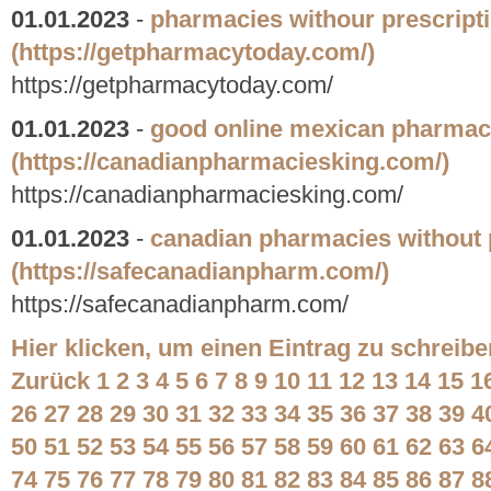
01.01.2023
-
pharmacies withour prescript
(https://getpharmacytoday.com/)
https://getpharmacytoday.com/
01.01.2023
-
good online mexican pharma
(https://canadianpharmaciesking.com/)
https://canadianpharmaciesking.com/
01.01.2023
-
canadian pharmacies without 
(https://safecanadianpharm.com/)
https://safecanadianpharm.com/
Hier klicken, um einen Eintrag zu schreibe
Zurück
1
2
3
4
5
6
7
8
9
10
11
12
13
14
15
1
26
27
28
29
30
31
32
33
34
35
36
37
38
39
4
50
51
52
53
54
55
56
57
58
59
60
61
62
63
6
74
75
76
77
78
79
80
81
82
83
84
85
86
87
8