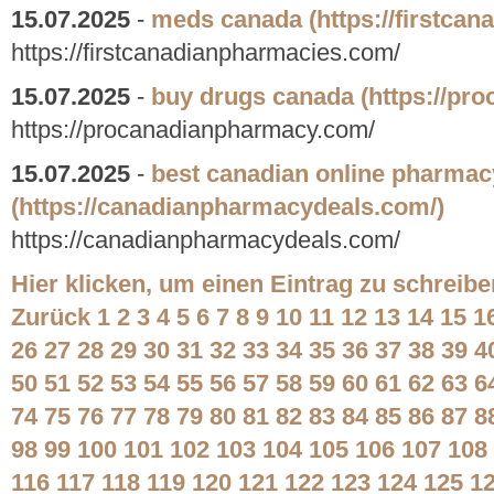
15.07.2025
-
meds canada
(https://firstca
https://firstcanadianpharmacies.com/
15.07.2025
-
buy drugs canada
(https://pr
https://procanadianpharmacy.com/
15.07.2025
-
best canadian online pharmac
(https://canadianpharmacydeals.com/)
https://canadianpharmacydeals.com/
Hier klicken, um einen Eintrag zu schreibe
Zurück
1
2
3
4
5
6
7
8
9
10
11
12
13
14
15
1
26
27
28
29
30
31
32
33
34
35
36
37
38
39
4
50
51
52
53
54
55
56
57
58
59
60
61
62
63
6
74
75
76
77
78
79
80
81
82
83
84
85
86
87
8
98
99
100
101
102
103
104
105
106
107
108
116
117
118
119
120
121
122
123
124
125
1