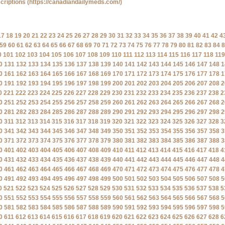
criptions
(https://canadiandailymeds.com/)
17
18
19
20
21
22
23
24
25
26
27
28
29
30
31
32
33
34
35
36
37
38
39
40
41
42
4
59
60
61
62
63
64
65
66
67
68
69
70
71
72
73
74
75
76
77
78
79
80
81
82
83
84
8
0
101
102
103
104
105
106
107
108
109
110
111
112
113
114
115
116
117
118
119
0
131
132
133
134
135
136
137
138
139
140
141
142
143
144
145
146
147
148
1
0
161
162
163
164
165
166
167
168
169
170
171
172
173
174
175
176
177
178
1
0
191
192
193
194
195
196
197
198
199
200
201
202
203
204
205
206
207
208
2
0
221
222
223
224
225
226
227
228
229
230
231
232
233
234
235
236
237
238
2
0
251
252
253
254
255
256
257
258
259
260
261
262
263
264
265
266
267
268
2
0
281
282
283
284
285
286
287
288
289
290
291
292
293
294
295
296
297
298
2
0
311
312
313
314
315
316
317
318
319
320
321
322
323
324
325
326
327
328
3
0
341
342
343
344
345
346
347
348
349
350
351
352
353
354
355
356
357
358
3
0
371
372
373
374
375
376
377
378
379
380
381
382
383
384
385
386
387
388
3
0
401
402
403
404
405
406
407
408
409
410
411
412
413
414
415
416
417
418
4
0
431
432
433
434
435
436
437
438
439
440
441
442
443
444
445
446
447
448
4
0
461
462
463
464
465
466
467
468
469
470
471
472
473
474
475
476
477
478
4
0
491
492
493
494
495
496
497
498
499
500
501
502
503
504
505
506
507
508
5
0
521
522
523
524
525
526
527
528
529
530
531
532
533
534
535
536
537
538
5
0
551
552
553
554
555
556
557
558
559
560
561
562
563
564
565
566
567
568
5
0
581
582
583
584
585
586
587
588
589
590
591
592
593
594
595
596
597
598
5
0
611
612
613
614
615
616
617
618
619
620
621
622
623
624
625
626
627
628
6