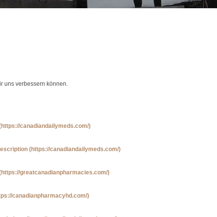
wir uns verbessern können.
(https://canadiandailymeds.com/)
escription
(https://canadiandailymeds.com/)
(https://greatcanadianpharmacies.com/)
ttps://canadianpharmacyhd.com/)