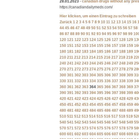
28.01.2023
-
canadian drugs without any pres
https://canadiandailymeds.com/
Hier klicken, um einen Eintrag zu schreiben
Zurück
1
2
3
4
5
6
7
8
9
10
11
12
13
14
15
16
44
45
46
47
48
49
50
51
52
53
54
55
56
57
58
86
87
88
89
90
91
92
93
94
95
96
97
98
99
10
120
121
122
123
124
125
126
127
128
129
13
150
151
152
153
154
155
156
157
158
159
16
180
181
182
183
184
185
186
187
188
189
19
210
211
212
213
214
215
216
217
218
219
22
240
241
242
243
244
245
246
247
248
249
25
270
271
272
273
274
275
276
277
278
279
28
300
301
302
303
304
305
306
307
308
309
31
330
331
332
333
334
335
336
337
338
339
34
360
361
362
363
364
365
366
367
368
369
37
390
391
392
393
394
395
396
397
398
399
40
420
421
422
423
424
425
426
427
428
429
43
450
451
452
453
454
455
456
457
458
459
46
480
481
482
483
484
485
486
487
488
489
49
510
511
512
513
514
515
516
517
518
519
52
540
541
542
543
544
545
546
547
548
549
55
570
571
572
573
574
575
576
577
578
579
58
600
601
602
603
604
605
606
607
608
609
61