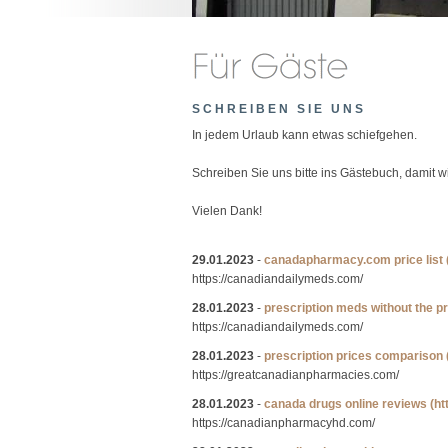
SCHREIBEN SIE UNS
In jedem Urlaub kann etwas schiefgehen.
Schreiben Sie uns bitte ins Gästebuch, damit 
Vielen Dank!
29.01.2023
-
canadapharmacy.com price list
https://canadiandailymeds.com/
28.01.2023
-
prescription meds without the pr
https://canadiandailymeds.com/
28.01.2023
-
prescription prices comparison
https://greatcanadianpharmacies.com/
28.01.2023
-
canada drugs online reviews
(h
https://canadianpharmacyhd.com/