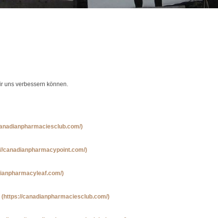
wir uns verbessern können.
/canadianpharmaciesclub.com/)
://canadianpharmacypoint.com/)
dianpharmacyleaf.com/)
(https://canadianpharmaciesclub.com/)