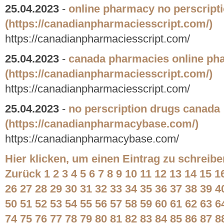
25.04.2023
-
online pharmacy no perscript
(https://canadianpharmaciesscript.com/)
https://canadianpharmaciesscript.com/
25.04.2023
-
canada pharmacies online ph
(https://canadianpharmaciesscript.com/)
https://canadianpharmaciesscript.com/
25.04.2023
-
no perscription drugs canada
(https://canadianpharmacybase.com/)
https://canadianpharmacybase.com/
Hier klicken, um einen Eintrag zu schreibe
Zurück
1
2
3
4
5
6
7
8
9
10
11
12
13
14
15
1
26
27
28
29
30
31
32
33
34
35
36
37
38
39
4
50
51
52
53
54
55
56
57
58
59
60
61
62
63
6
74
75
76
77
78
79
80
81
82
83
84
85
86
87
8