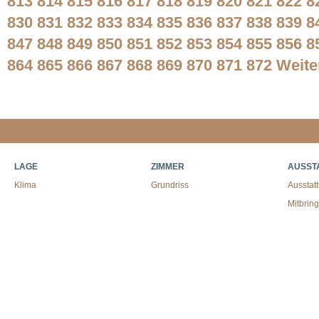
813
814
815
816
817
818
819
820
821
822
8
830
831
832
833
834
835
836
837
838
839
8
847
848
849
850
851
852
853
854
855
856
8
864
865
866
867
868
869
870
871
872
Weite
LAGE
ZIMMER
AUSST
Klima
Grundriss
Ausstat
Mitbrin