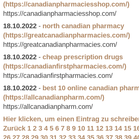
(https://canadianpharmaciesshop.com/)
https://canadianpharmaciesshop.com/
18.10.2022
-
north canadian pharmacy
(https://greatcanadianpharmacies.com/)
https://greatcanadianpharmacies.com/
18.10.2022
-
cheap prescription drugs
(https://canadianfirstpharmacies.com/)
https://canadianfirstpharmacies.com/
18.10.2022
-
best 10 online canadian phar
(https://allcanadianpharm.com/)
https://allcanadianpharm.com/
Hier klicken, um einen Eintrag zu schreibe
Zurück
1
2
3
4
5
6
7
8
9
10
11
12
13
14
15
1
26
27
28
29
30
31
32
33
34
35
36
37
38
39
4