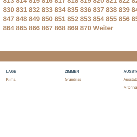
813
814
815
816
817
818
819
820
821
822
8
830
831
832
833
834
835
836
837
838
839
8
847
848
849
850
851
852
853
854
855
856
8
864
865
866
867
868
869
870
Weiter
LAGE
ZIMMER
AUSST
Klima
Grundriss
Ausstat
Mitbrin