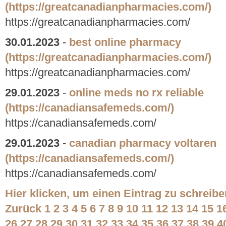
(https://greatcanadianpharmacies.com/)
https://greatcanadianpharmacies.com/
30.01.2023
-
best online pharmacy
(https://greatcanadianpharmacies.com/)
https://greatcanadianpharmacies.com/
29.01.2023
-
online meds no rx reliable
(https://canadiansafemeds.com/)
https://canadiansafemeds.com/
29.01.2023
-
canadian pharmacy voltaren
(https://canadiansafemeds.com/)
https://canadiansafemeds.com/
Hier klicken, um einen Eintrag zu schreibe
Zurück
1
2
3
4
5
6
7
8
9
10
11
12
13
14
15
1
26
27
28
29
30
31
32
33
34
35
36
37
38
39
4