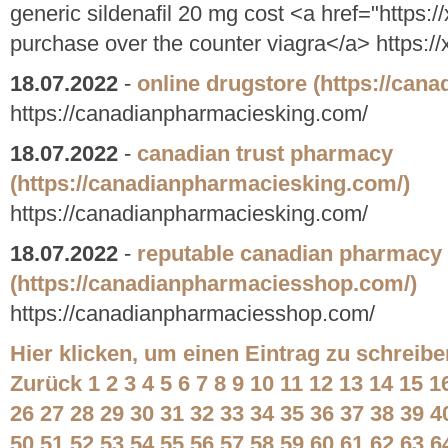
generic sildenafil 20 mg cost <a href="https:/
purchase over the counter viagra</a> https://
18.07.2022
-
online drugstore
(https://can
https://canadianpharmaciesking.com/
18.07.2022
-
canadian trust pharmacy
(https://canadianpharmaciesking.com/)
https://canadianpharmaciesking.com/
18.07.2022
-
reputable canadian pharmacy 
(https://canadianpharmaciesshop.com/)
https://canadianpharmaciesshop.com/
Hier klicken, um einen Eintrag zu schreibe
Zurück
1
2
3
4
5
6
7
8
9
10
11
12
13
14
15
1
26
27
28
29
30
31
32
33
34
35
36
37
38
39
4
50
51
52
53
54
55
56
57
58
59
60
61
62
63
6