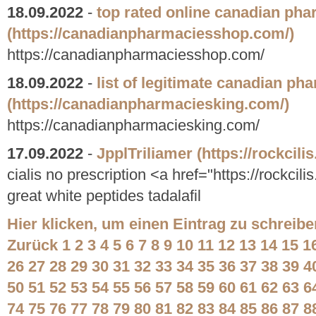
18.09.2022
-
top rated online canadian ph
(https://canadianpharmaciesshop.com/)
https://canadianpharmaciesshop.com/
18.09.2022
-
list of legitimate canadian ph
(https://canadianpharmaciesking.com/)
https://canadianpharmaciesking.com/
17.09.2022
-
JpplTriliamer
(https://rockcili
cialis no prescription <a href="https://rockcil
great white peptides tadalafil
Hier klicken, um einen Eintrag zu schreibe
Zurück
1
2
3
4
5
6
7
8
9
10
11
12
13
14
15
1
26
27
28
29
30
31
32
33
34
35
36
37
38
39
4
50
51
52
53
54
55
56
57
58
59
60
61
62
63
6
74
75
76
77
78
79
80
81
82
83
84
85
86
87
8