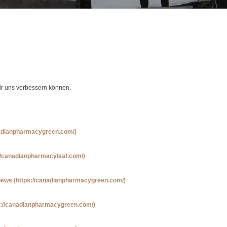
wir uns verbessern können.
nadianpharmacygreen.com/)
://canadianpharmacyleaf.com/)
iews
(https://canadianpharmacygreen.com/)
s://canadianpharmacygreen.com/)