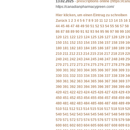
13.02.2025
-
prescriptions online
(https://ca
https://canadianpharmacygreen.com/
Hier klicken, um einen Eintrag zu schreiben
Zurück
1
2
3
4
5
6
7
8
9
10
11
12
13
14
15
16
44
45
46
47
48
49
50
51
52
53
54
55
56
57
58
86
87
88
89
90
91
92
93
94
95
96
97
98
99
10
120
121
122
123
124
125
126
127
128
129
13
150
151
152
153
154
155
156
157
158
159
16
180
181
182
183
184
185
186
187
188
189
19
210
211
212
213
214
215
216
217
218
219
22
240
241
242
243
244
245
246
247
248
249
25
270
271
272
273
274
275
276
277
278
279
28
300
301
302
303
304
305
306
307
308
309
31
330
331
332
333
334
335
336
337
338
339
34
360
361
362
363
364
365
366
367
368
369
37
390
391
392
393
394
395
396
397
398
399
40
420
421
422
423
424
425
426
427
428
429
43
450
451
452
453
454
455
456
457
458
459
46
480
481
482
483
484
485
486
487
488
489
49
510
511
512
513
514
515
516
517
518
519
52
540
541
542
543
544
545
546
547
548
549
55
570
571
572
573
574
575
576
577
578
579
58
600
601
602
603
604
605
606
607
608
609
61