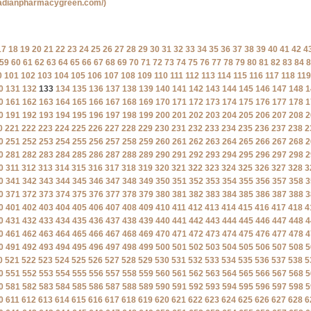
nadianpharmacygreen.com/)
17
18
19
20
21
22
23
24
25
26
27
28
29
30
31
32
33
34
35
36
37
38
39
40
41
42
4
59
60
61
62
63
64
65
66
67
68
69
70
71
72
73
74
75
76
77
78
79
80
81
82
83
84
8
0
101
102
103
104
105
106
107
108
109
110
111
112
113
114
115
116
117
118
119
0
131
132
133
134
135
136
137
138
139
140
141
142
143
144
145
146
147
148
1
0
161
162
163
164
165
166
167
168
169
170
171
172
173
174
175
176
177
178
1
0
191
192
193
194
195
196
197
198
199
200
201
202
203
204
205
206
207
208
2
0
221
222
223
224
225
226
227
228
229
230
231
232
233
234
235
236
237
238
2
0
251
252
253
254
255
256
257
258
259
260
261
262
263
264
265
266
267
268
2
0
281
282
283
284
285
286
287
288
289
290
291
292
293
294
295
296
297
298
2
0
311
312
313
314
315
316
317
318
319
320
321
322
323
324
325
326
327
328
3
0
341
342
343
344
345
346
347
348
349
350
351
352
353
354
355
356
357
358
3
0
371
372
373
374
375
376
377
378
379
380
381
382
383
384
385
386
387
388
3
0
401
402
403
404
405
406
407
408
409
410
411
412
413
414
415
416
417
418
4
0
431
432
433
434
435
436
437
438
439
440
441
442
443
444
445
446
447
448
4
0
461
462
463
464
465
466
467
468
469
470
471
472
473
474
475
476
477
478
4
0
491
492
493
494
495
496
497
498
499
500
501
502
503
504
505
506
507
508
5
0
521
522
523
524
525
526
527
528
529
530
531
532
533
534
535
536
537
538
5
0
551
552
553
554
555
556
557
558
559
560
561
562
563
564
565
566
567
568
5
0
581
582
583
584
585
586
587
588
589
590
591
592
593
594
595
596
597
598
5
0
611
612
613
614
615
616
617
618
619
620
621
622
623
624
625
626
627
628
6