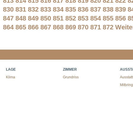
813
814
815
816
817
818
819
820
821
822
8
830
831
832
833
834
835
836
837
838
839
8
847
848
849
850
851
852
853
854
855
856
8
864
865
866
867
868
869
870
871
872
Weite
LAGE
ZIMMER
AUSST
Klima
Grundriss
Ausstat
Mitbrin