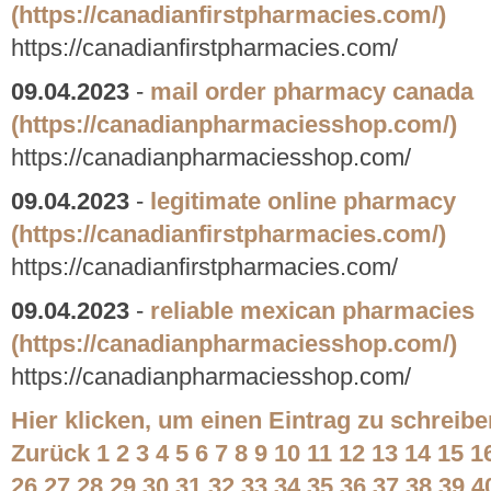
(https://canadianfirstpharmacies.com/)
https://canadianfirstpharmacies.com/
09.04.2023
-
mail order pharmacy canada
(https://canadianpharmaciesshop.com/)
https://canadianpharmaciesshop.com/
09.04.2023
-
legitimate online pharmacy
(https://canadianfirstpharmacies.com/)
https://canadianfirstpharmacies.com/
09.04.2023
-
reliable mexican pharmacies
(https://canadianpharmaciesshop.com/)
https://canadianpharmaciesshop.com/
Hier klicken, um einen Eintrag zu schreibe
Zurück
1
2
3
4
5
6
7
8
9
10
11
12
13
14
15
1
26
27
28
29
30
31
32
33
34
35
36
37
38
39
4