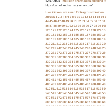
12.07.2025
-
mexican pharmacies shipping t
https://canadianpharmacyserve.com/
Hier klicken, um einen Eintrag zu schreiben
Zurück
1
2
3
4
5
6
7
8
9
10
11
12
13
14
15
16
44
45
46
47
48
49
50
51
52
53
54
55
56
57
58
86
87
88
89
90
91
92
93
94
95
96
97
98
99
10
120
121
122
123
124
125
126
127
128
129
13
150
151
152
153
154
155
156
157
158
159
16
180
181
182
183
184
185
186
187
188
189
19
210
211
212
213
214
215
216
217
218
219
22
240
241
242
243
244
245
246
247
248
249
25
270
271
272
273
274
275
276
277
278
279
28
300
301
302
303
304
305
306
307
308
309
31
330
331
332
333
334
335
336
337
338
339
34
360
361
362
363
364
365
366
367
368
369
37
390
391
392
393
394
395
396
397
398
399
40
420
421
422
423
424
425
426
427
428
429
43
450
451
452
453
454
455
456
457
458
459
46
480
481
482
483
484
485
486
487
488
489
49
510
511
512
513
514
515
516
517
518
519
52
540
541
542
543
544
545
546
547
548
549
55
570
571
572
573
574
575
576
577
578
579
58
600
601
602
603
604
605
606
607
608
609
61