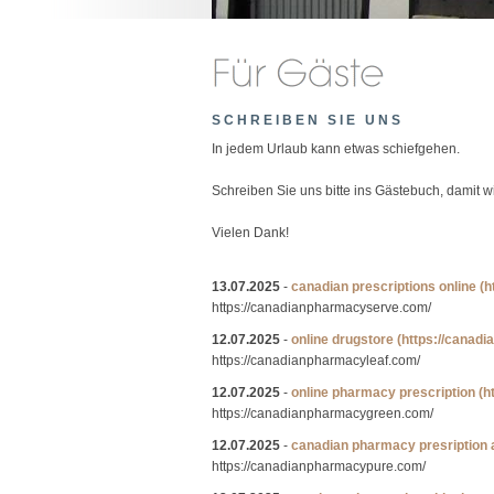
SCHREIBEN SIE UNS
In jedem Urlaub kann etwas schiefgehen.
Schreiben Sie uns bitte ins Gästebuch, damit 
Vielen Dank!
13.07.2025
-
canadian prescriptions online
(h
https://canadianpharmacyserve.com/
12.07.2025
-
online drugstore
(https://canad
https://canadianpharmacyleaf.com/
12.07.2025
-
online pharmacy prescription
(h
https://canadianpharmacygreen.com/
12.07.2025
-
canadian pharmacy presription
https://canadianpharmacypure.com/