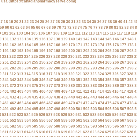
o usa
(https://canadianpharmacyserve.com/)
17
18
19
20
21
22
23
24
25
26
27
28
29
30
31
32
33
34
35
36
37
38
39
40
41
42
4
59
60
61
62
63
64
65
66
67
68
69
70
71
72
73
74
75
76
77
78
79
80
81
82
83
84
8
0
101
102
103
104
105
106
107
108
109
110
111
112
113
114
115
116
117
118
119
0
131
132
133
134
135
136
137
138
139
140
141
142
143
144
145
146
147
148
1
0
161
162
163
164
165
166
167
168
169
170
171
172
173
174
175
176
177
178
1
0
191
192
193
194
195
196
197
198
199
200
201
202
203
204
205
206
207
208
2
0
221
222
223
224
225
226
227
228
229
230
231
232
233
234
235
236
237
238
2
0
251
252
253
254
255
256
257
258
259
260
261
262
263
264
265
266
267
268
2
0
281
282
283
284
285
286
287
288
289
290
291
292
293
294
295
296
297
298
2
0
311
312
313
314
315
316
317
318
319
320
321
322
323
324
325
326
327
328
3
0
341
342
343
344
345
346
347
348
349
350
351
352
353
354
355
356
357
358
3
0
371
372
373
374
375
376
377
378
379
380
381
382
383
384
385
386
387
388
3
0
401
402
403
404
405
406
407
408
409
410
411
412
413
414
415
416
417
418
4
0
431
432
433
434
435
436
437
438
439
440
441
442
443
444
445
446
447
448
4
0
461
462
463
464
465
466
467
468
469
470
471
472
473
474
475
476
477
478
4
0
491
492
493
494
495
496
497
498
499
500
501
502
503
504
505
506
507
508
5
0
521
522
523
524
525
526
527
528
529
530
531
532
533
534
535
536
537
538
5
0
551
552
553
554
555
556
557
558
559
560
561
562
563
564
565
566
567
568
5
0
581
582
583
584
585
586
587
588
589
590
591
592
593
594
595
596
597
598
5
0
611
612
613
614
615
616
617
618
619
620
621
622
623
624
625
626
627
628
6