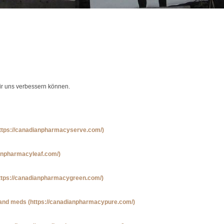
wir uns verbessern können.
ttps://canadianpharmacyserve.com/)
ianpharmacyleaf.com/)
ttps://canadianpharmacygreen.com/)
 and meds
(https://canadianpharmacypure.com/)