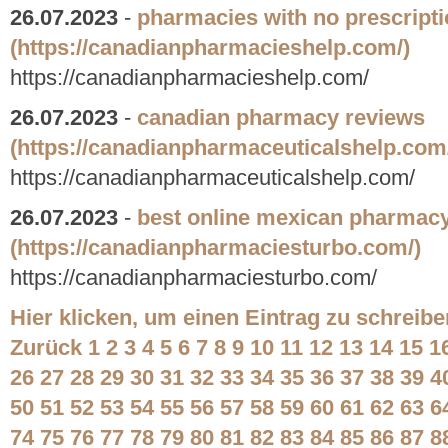
26.07.2023
-
pharmacies with no prescript
(https://canadianpharmacieshelp.com/)
https://canadianpharmacieshelp.com/
26.07.2023
-
canadian pharmacy reviews
(https://canadianpharmaceuticalshelp.com
https://canadianpharmaceuticalshelp.com/
26.07.2023
-
best online mexican pharmac
(https://canadianpharmaciesturbo.com/)
https://canadianpharmaciesturbo.com/
Hier klicken, um einen Eintrag zu schreibe
Zurück
1
2
3
4
5
6
7
8
9
10
11
12
13
14
15
1
26
27
28
29
30
31
32
33
34
35
36
37
38
39
4
50
51
52
53
54
55
56
57
58
59
60
61
62
63
6
74
75
76
77
78
79
80
81
82
83
84
85
86
87
8