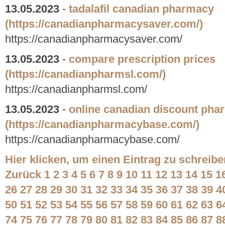
13.05.2023
-
tadalafil canadian pharmacy
(https://canadianpharmacysaver.com/)
https://canadianpharmacysaver.com/
13.05.2023
-
compare prescription prices
(https://canadianpharmsl.com/)
https://canadianpharmsl.com/
13.05.2023
-
online canadian discount pha
(https://canadianpharmacybase.com/)
https://canadianpharmacybase.com/
Hier klicken, um einen Eintrag zu schreibe
Zurück
1
2
3
4
5
6
7
8
9
10
11
12
13
14
15
1
26
27
28
29
30
31
32
33
34
35
36
37
38
39
4
50
51
52
53
54
55
56
57
58
59
60
61
62
63
6
74
75
76
77
78
79
80
81
82
83
84
85
86
87
8