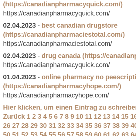
(https://canadianpharmacyquick.com/)
https://canadianpharmacyquick.com/
02.04.2023
-
best canadian drugstore
(https://canadianpharmaciestotal.com/)
https://canadianpharmaciestotal.com/
02.04.2023
-
drug canada
(https://canadia
https://canadianpharmacyquick.com/
01.04.2023
-
online pharmacy no peescript
(https://canadianpharmacyhope.com/)
https://canadianpharmacyhope.com/
Hier klicken, um einen Eintrag zu schreibe
Zurück
1
2
3
4
5
6
7
8
9
10
11
12
13
14
15
1
26
27
28
29
30
31
32
33
34
35
36
37
38
39
4
50
51
52
53
54
55
56
57
58
59
60
61
62
63
6